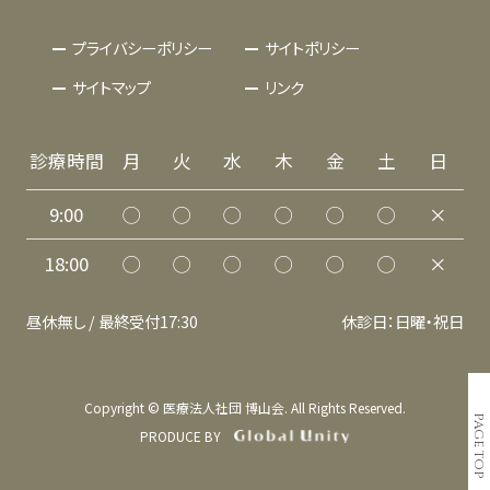
プライバシーポリシー
サイトポリシー
サイトマップ
リンク
診療時間
月
火
水
木
金
土
日
9:00
◯
◯
◯
◯
◯
◯
×
18:00
◯
◯
◯
◯
◯
◯
×
昼休無し / 最終受付17:30
休診日：日曜・祝日
Copyright © 医療法人社団 博山会. All Rights Reserved.
PAGE TOP
PRODUCE BY