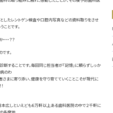
歯科の取り組みに触れ、感動したことが、その後予防歯科医
りとしたレントゲン検査や口腔内写真などの資料取りをさせ
うことです。
・・・？？
のです。
診断することです。毎回同じ担当者が「記憶」に頼らずしっか
周病のわ
者さまに寄り添い、健康を守り育てていくことこそが現代に
！
日本広しといえども６万軒以上ある歯科医院の中で２千軒に
この多摩地