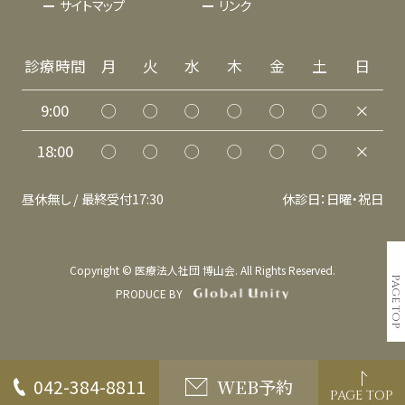
サイトマップ
リンク
診療時間
月
火
水
木
金
土
日
9:00
◯
◯
◯
◯
◯
◯
×
18:00
◯
◯
◯
◯
◯
◯
×
昼休無し / 最終受付17:30
休診日：日曜・祝日
Copyright © 医療法人社団 博山会. All Rights Reserved.
PAGE TOP
PRODUCE BY
042-384-8811
WEB予約
PAGE TOP