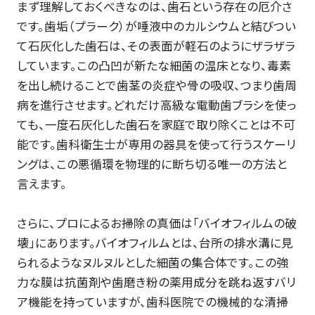
まず理解しておくべきなのは、歯石という存在の厄介さ
です。歯垢（プラーク）が唾液中のカルシウムと結びつい
て石灰化した歯石は、その表面が軽石のようにザラザラ
しています。この凸凹が新たな細菌の温床となり、毒素
を出し続けることで歯茎の炎症や骨の吸収、つまり歯周
病を進行させます。どれだけ高級な電動歯ブラシを使っ
ても、一度石灰化した歯石を家庭で取り除くことは不可
能です。歯科衛生士が専用の器具を使って行うスケーリ
ングは、この悪循環を物理的に断ち切る唯一の方法と
言えます。
さらに、プロによるお掃除の真価は「バイオフィルムの破
壊」にあります。バイオフィルムとは、台所の排水溝に見
られるようなヌルヌルとした細菌の集合体です。この強
力な膜は抗菌剤や歯磨き粉の薬用成分を跳ね返すバリ
ア機能を持っていますが、歯科医院での機械的な清掃