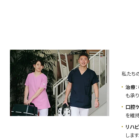
私たち
治療
も承り
口腔
を維持
リハビ
します