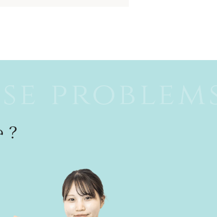
se problem
か？