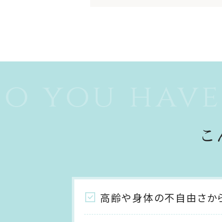
o you have
こ
高齢や身体の不自由さか