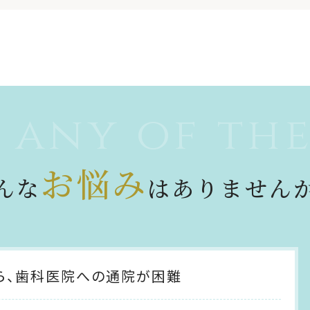
 any of the
お悩み
んな
は
ありません
ら、
歯科医院への通院が困難