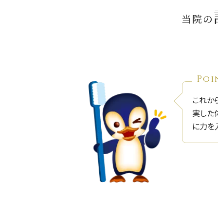
当院の
Poi
これか
実した
に力を