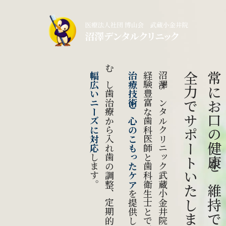
幅広いニーズに対応
むし歯治療から入れ歯の調整、定期的な口腔ケア
治療技術と心のこもったケア
経験豊富な歯科医師と歯科衛生士とでご自宅へ伺い、
沼澤デンタルクリニック武蔵小金井院の訪問歯科診療は、
全力でサポートいたします
常にお口の健康を維持できるよう
します。
を
提供します。